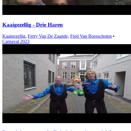
Kaaigezellig - Drie Haren
Kaaigezellig
,
Ferry Van De Zaande
,
Fred Van Boesschoten
•
Carnaval 2023