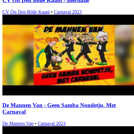
CV Òn Den Bòlle Kaant - Bierflatie
CV Òn Den Bòlle Kaant
•
Carnaval 2023
De Mannen Van - Geen Samba Nondetju, Met
Carnaval
De Mannen Van
•
Carnaval 2023