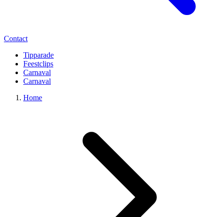
Contact
Tipparade
Feestclips
Carnaval
Carnaval
Home