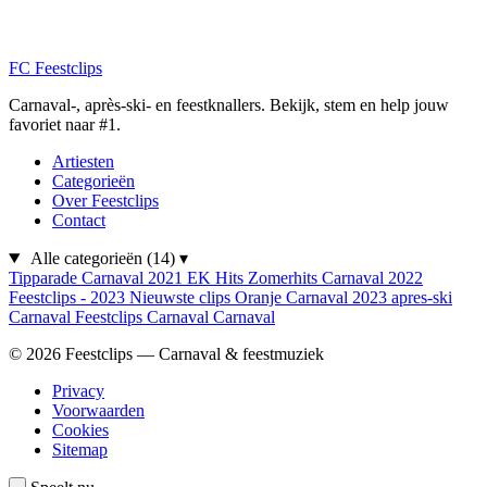
FC
Feestclips
Carnaval-, après-ski- en feestknallers. Bekijk, stem en help jouw
favoriet naar #1.
Artiesten
Categorieën
Over Feestclips
Contact
Alle categorieën
(14)
▾
Tipparade
Carnaval 2021
EK Hits
Zomerhits
Carnaval 2022
Feestclips - 2023
Nieuwste clips
Oranje
Carnaval 2023
apres-ski
Carnaval
Feestclips
Carnaval
Carnaval
© 2026 Feestclips — Carnaval & feestmuziek
Privacy
Voorwaarden
Cookies
Sitemap