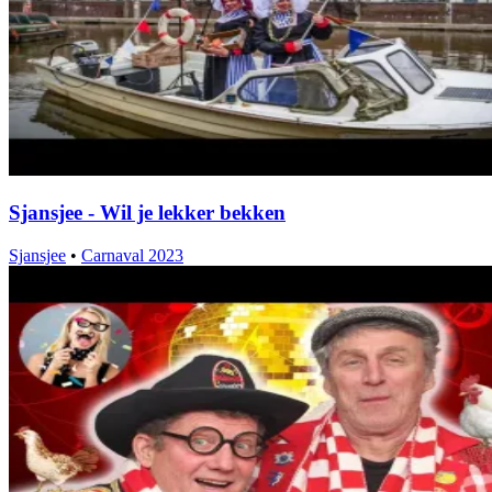
Sjansjee - Wil je lekker bekken
Sjansjee
•
Carnaval 2023