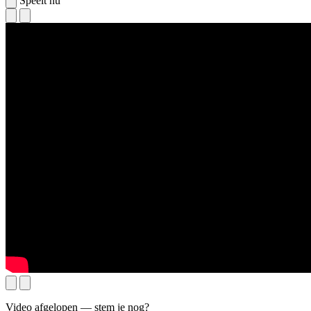
Speelt nu
Video afgelopen — stem je nog?