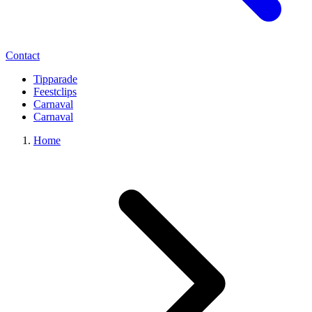
Contact
Tipparade
Feestclips
Carnaval
Carnaval
Home