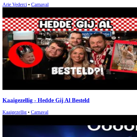
Arie Vederci
•
Carnaval
Kaaigezellig - Hedde Gij Al Besteld
Kaaigezellig
•
Carnaval