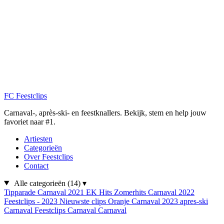
FC
Feestclips
Carnaval-, après-ski- en feestknallers. Bekijk, stem en help jouw
favoriet naar #1.
Artiesten
Categorieën
Over Feestclips
Contact
Alle categorieën
(14)
▾
Tipparade
Carnaval 2021
EK Hits
Zomerhits
Carnaval 2022
Feestclips - 2023
Nieuwste clips
Oranje
Carnaval 2023
apres-ski
Carnaval
Feestclips
Carnaval
Carnaval