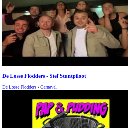
De Losse Flodders - Stef Stuntpiloot
De Losse Flodders
•
Carnaval