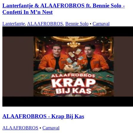
Lanterfantje & ALAAFROBROS ft. Bennie Solo -
Confetti In M’n Nest
Lanterfantje
,
ALAAFROBROS
,
Bennie Solo
•
Carnaval
ALAAFROBROS - Krap Bij Kas
ALAAFROBROS
•
Carnaval